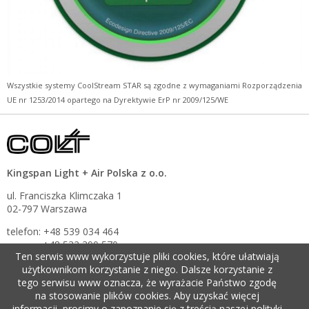
Wszystkie systemy CoolStream STAR są zgodne z wymaganiami Rozporządzenia
UE nr 1253/2014 opartego na Dyrektywie ErP nr 2009/125/WE
Kingspan Light + Air Polska z o.o.
ul. Franciszka Klimczaka 1
02-797 Warszawa
telefon: +48 539 034 464
+48 532 390 570
Ten serwis www wykorzystuje pliki cookies, które ułatwiają
e-mail:
info@pl.coltgroup.com
użytkownikom korzystanie z niego. Dalsze korzystanie z
tego serwisu www oznacza, że wyrażacie Państwo zgodę
na stosowanie plików cookies. Aby uzyskać więcej
informacji, prosimy o zapoznanie się z treścią naszej polityki