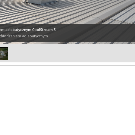
niem adiabatycznym CoolStream S
z chłodzeniem adiabatycznym